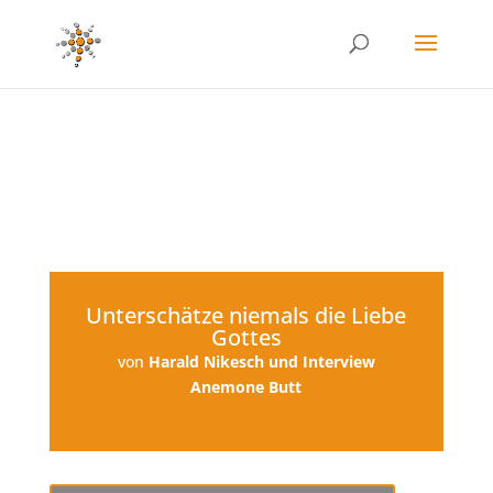
Unterschätze niemals die Liebe
Gottes
von
Harald Nikesch und Interview
Anemone Butt